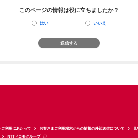
このページの情報は役に立ちましたか？
はい
いいえ
送信する
トご利用にあたって
お客さまご利用端末からの情報の外部送信について
見
NTTドコモグループ