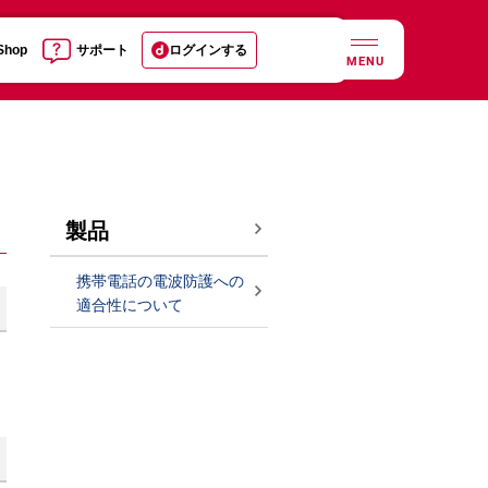
 Shop
サポート
ログインする
MENU
製品
携帯電話の電波防護への
適合性について