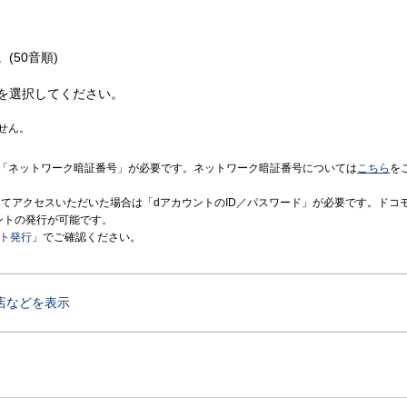
(50音順)
を選択してください。
せん。
「ネットワーク暗証番号」が必要です。ネットワーク暗証番号については
こちら
を
境にてアクセスいただいた場合は「dアカウントのID／パスワード」が必要です。ドコ
ントの発行が可能です。
ント発行
」でご確認ください。
店などを表示