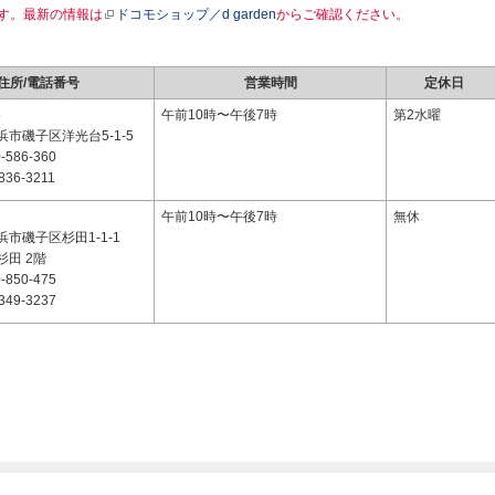
す。最新の情報は
ドコモショップ／d garden
からご確認ください。
住所/電話番号
営業時間
定休日
5
午前10時〜午後7時
第2水曜
市磯子区洋光台5-1-5
-586-360
836-3211
3
午前10時〜午後7時
無休
市磯子区杉田1-1-1
田 2階
-850-475
349-3237