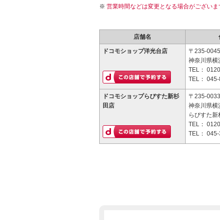
営業時間などは変更となる場合がございま
店舗名
ドコモショップ洋光台店
〒235-004
神奈川県横浜
TEL：
0120
TEL：
045-
ドコモショップらびすた新杉
〒235-003
田店
神奈川県横浜
らびすた新杉
TEL：
0120
TEL：
045-