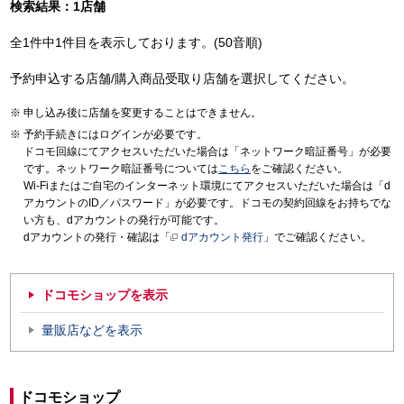
検索結果：1店舗
全1件中1件目を表示しております。(50音順)
予約申込する店舗/購入商品受取り店舗を選択してください。
申し込み後に店舗を変更することはできません。
予約手続きにはログインが必要です。
ドコモ回線にてアクセスいただいた場合は「ネットワーク暗証番号」が必要
です。ネットワーク暗証番号については
こちら
をご確認ください。
Wi-Fiまたはご自宅のインターネット環境にてアクセスいただいた場合は「d
アカウントのID／パスワード」が必要です。ドコモの契約回線をお持ちでな
い方も、dアカウントの発行が可能です。
dアカウントの発行・確認は「
dアカウント発行
」でご確認ください。
ドコモショップを表示
量販店などを表示
ドコモショップ