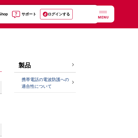
 Shop
サポート
ログインする
MENU
製品
携帯電話の電波防護への
適合性について