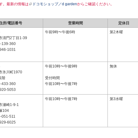
す。最新の情報は
ドコモショップ／d garden
からご確認ください。
住所/電話番号
営業時間
定休日
5
午前9時〜午後6時
第2木曜
清門2丁目1-39
-139-360
946-1031
4
午前10時〜午後9時
無休
氷川町1970
 1階
受付時間
-433-360
午前10時〜午後7時
920-5053
2
午前10時〜午後7時
第3水曜
瀬崎1-9-1
104
-051-511
929-6025