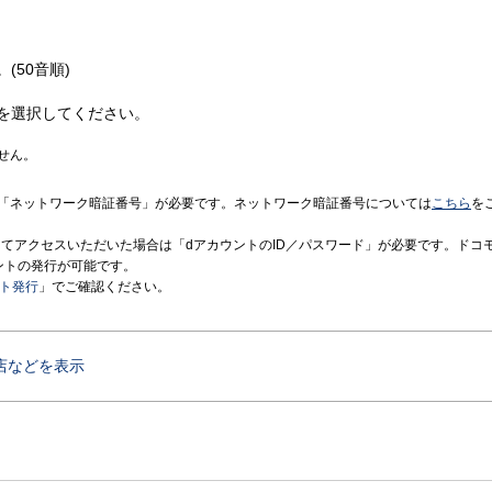
(50音順)
を選択してください。
せん。
「ネットワーク暗証番号」が必要です。ネットワーク暗証番号については
こちら
を
境にてアクセスいただいた場合は「dアカウントのID／パスワード」が必要です。ドコ
ントの発行が可能です。
ント発行
」でご確認ください。
店などを表示