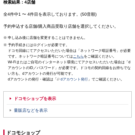
検索結果：4店舗
全4件中1 〜 4件目を表示しております。(50音順)
予約申込する店舗/購入商品受取り店舗を選択してください。
申し込み後に店舗を変更することはできません。
予約手続きにはログインが必要です。
ドコモ回線にてアクセスいただいた場合は「ネットワーク暗証番号」が必要
です。ネットワーク暗証番号については
こちら
をご確認ください。
Wi-Fiまたはご自宅のインターネット環境にてアクセスいただいた場合は「d
アカウントのID／パスワード」が必要です。ドコモの契約回線をお持ちでな
い方も、dアカウントの発行が可能です。
dアカウントの発行・確認は「
dアカウント発行
」でご確認ください。
ドコモショップを表示
量販店などを表示
ドコモショップ