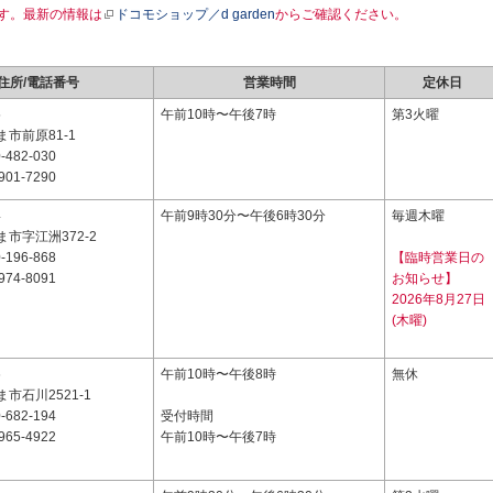
す。最新の情報は
ドコモショップ／d garden
からご確認ください。
住所/電話番号
営業時間
定休日
5
午前10時〜午後7時
第3火曜
市前原81-1
-482-030
901-7290
4
午前9時30分〜午後6時30分
毎週木曜
市字江洲372-2
-196-868
【臨時営業日の
974-8091
お知らせ】
2026年8月27日
(木曜)
6
午前10時〜午後8時
無休
市石川2521-1
-682-194
受付時間
965-4922
午前10時〜午後7時