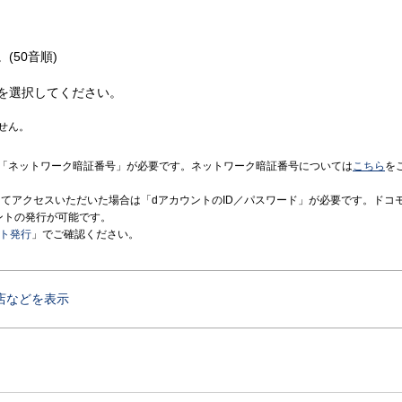
(50音順)
を選択してください。
せん。
「ネットワーク暗証番号」が必要です。ネットワーク暗証番号については
こちら
を
境にてアクセスいただいた場合は「dアカウントのID／パスワード」が必要です。ドコ
ントの発行が可能です。
ント発行
」でご確認ください。
店などを表示