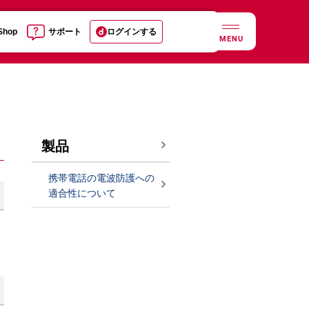
 Shop
サポート
ログインする
MENU
製品
携帯電話の電波防護への
適合性について