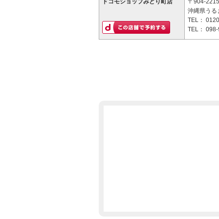
ドコモショップみどり町店
〒904-221
沖縄県うるま
TEL：
0120
TEL：
098-