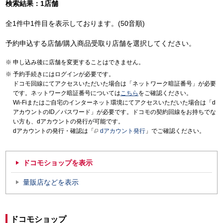
検索結果：1店舗
全1件中1件目を表示しております。(50音順)
予約申込する店舗/購入商品受取り店舗を選択してください。
申し込み後に店舗を変更することはできません。
予約手続きにはログインが必要です。
ドコモ回線にてアクセスいただいた場合は「ネットワーク暗証番号」が必要
です。ネットワーク暗証番号については
こちら
をご確認ください。
Wi-Fiまたはご自宅のインターネット環境にてアクセスいただいた場合は「d
アカウントのID／パスワード」が必要です。ドコモの契約回線をお持ちでな
い方も、dアカウントの発行が可能です。
dアカウントの発行・確認は「
dアカウント発行
」でご確認ください。
ドコモショップを表示
量販店などを表示
ドコモショップ