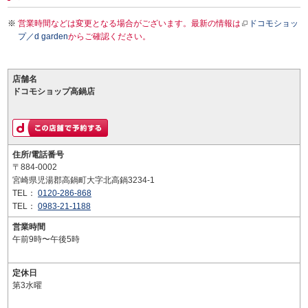
営業時間などは変更となる場合がございます。最新の情報は
ドコモショッ
プ／d garden
からご確認ください。
店舗名
ドコモショップ高鍋店
住所/電話番号
〒884-0002
宮崎県児湯郡高鍋町大字北高鍋3234-1
TEL：
0120-286-868
TEL：
0983-21-1188
営業時間
午前9時〜午後5時
定休日
第3水曜