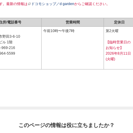
す。最新の情報は
ドコモショップ／d garden
からご確認ください。
住所/電話番号
営業時間
定休日
6
午前10時〜午後7時
第2火曜
野田3-6-10
ル 1階
【臨時営業日の
-969-216
お知らせ】
964-5599
2026年8月11日
(火曜)
このページの情報は役に立ちましたか？