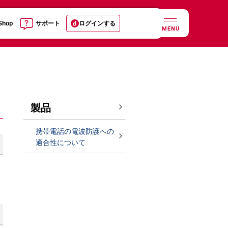
 Shop
サポート
ログインする
MENU
製品
携帯電話の電波防護への
適合性について