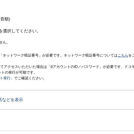
音順)
を選択してください。
せん。
「ネットワーク暗証番号」が必要です。ネットワーク暗証番号については
こちら
を
境にてアクセスいただいた場合は「dアカウントのID／パスワード」が必要です。ドコ
ントの発行が可能です。
ント発行
」でご確認ください。
店などを表示