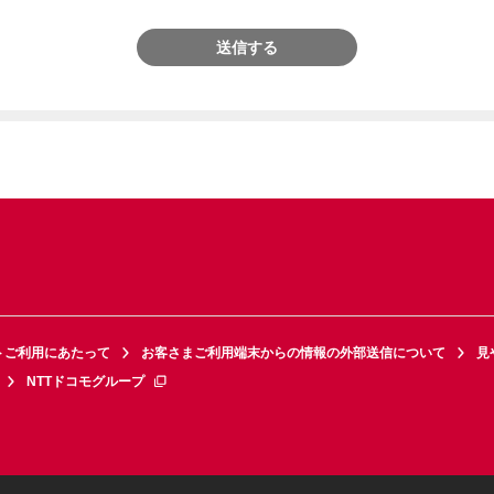
送信する
トご利用にあたって
お客さまご利用端末からの情報の外部送信について
見
NTTドコモグループ