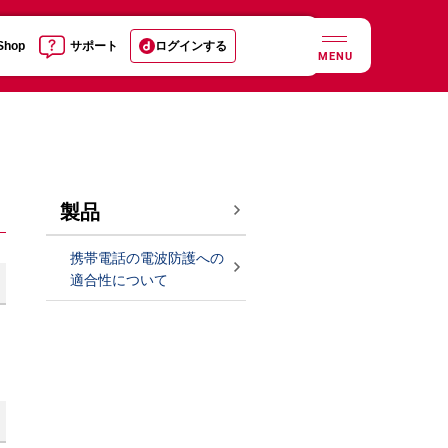
 Shop
サポート
ログインする
MENU
製品
携帯電話の電波防護への
適合性について