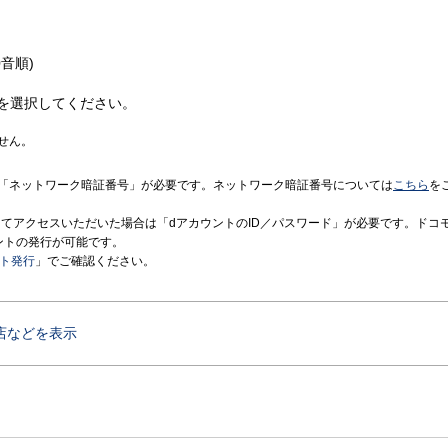
音順)
を選択してください。
せん。
「ネットワーク暗証番号」が必要です。ネットワーク暗証番号については
こちら
を
境にてアクセスいただいた場合は「dアカウントのID／パスワード」が必要です。ドコ
ントの発行が可能です。
ント発行
」でご確認ください。
店などを表示