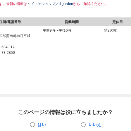
す。最新の情報は
ドコモショップ／d garden
からご確認ください。
住所/電話番号
営業時間
定休日
0
午前9時〜午後6時
第2火曜
和郡愛南町御荘平城
-684-117
-73-2850
このページの情報は役に立ちましたか？
はい
いいえ