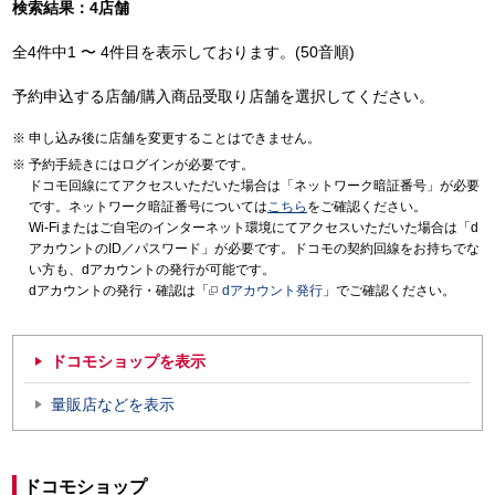
検索結果：4店舗
全4件中1 〜 4件目を表示しております。(50音順)
予約申込する店舗/購入商品受取り店舗を選択してください。
申し込み後に店舗を変更することはできません。
予約手続きにはログインが必要です。
ドコモ回線にてアクセスいただいた場合は「ネットワーク暗証番号」が必要
です。ネットワーク暗証番号については
こちら
をご確認ください。
Wi-Fiまたはご自宅のインターネット環境にてアクセスいただいた場合は「d
アカウントのID／パスワード」が必要です。ドコモの契約回線をお持ちでな
い方も、dアカウントの発行が可能です。
dアカウントの発行・確認は「
dアカウント発行
」でご確認ください。
ドコモショップを表示
量販店などを表示
ドコモショップ