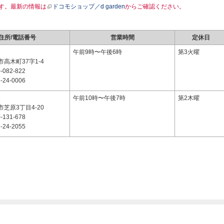
す。最新の情報は
ドコモショップ／d garden
からご確認ください。
住所/電話番号
営業時間
定休日
1
午前9時〜午後6時
第3火曜
高木町37字1-4
-082-822
-24-0006
5
午前10時〜午後7時
第2木曜
芝原3丁目4-20
-131-678
-24-2055