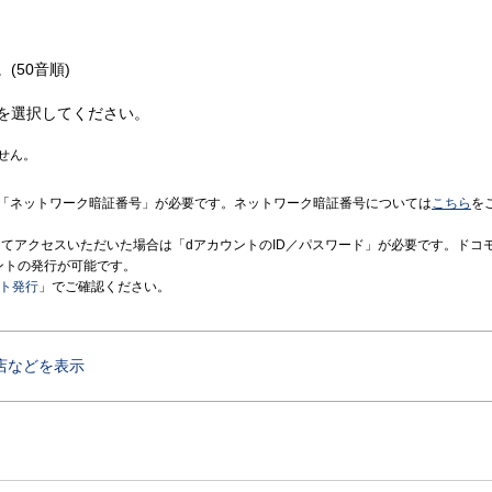
(50音順)
を選択してください。
せん。
「ネットワーク暗証番号」が必要です。ネットワーク暗証番号については
こちら
を
境にてアクセスいただいた場合は「dアカウントのID／パスワード」が必要です。ドコ
ントの発行が可能です。
ント発行
」でご確認ください。
店などを表示