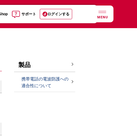
 Shop
サポート
ログインする
MENU
製品
携帯電話の電波防護への
適合性について