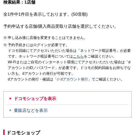
検索結果：1店舗
全1件中1件目を表示しております。(50音順)
予約申込する店舗/購入商品受取り店舗を選択してください。
申し込み後に店舗を変更することはできません。
予約手続きにはログインが必要です。
ドコモ回線にてアクセスいただいた場合は「ネットワーク暗証番号」が必要
です。ネットワーク暗証番号については
こちら
をご確認ください。
Wi-Fiまたはご自宅のインターネット環境にてアクセスいただいた場合は「d
アカウントのID／パスワード」が必要です。ドコモの契約回線をお持ちでな
い方も、dアカウントの発行が可能です。
dアカウントの発行・確認は「
dアカウント発行
」でご確認ください。
ドコモショップを表示
量販店などを表示
ドコモショップ