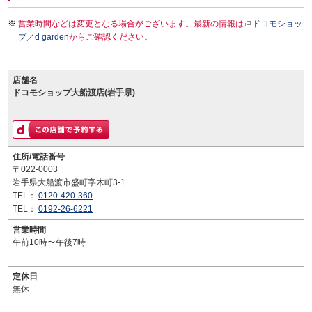
営業時間などは変更となる場合がございます。最新の情報は
ドコモショッ
プ／d garden
からご確認ください。
店舗名
ドコモショップ大船渡店(岩手県)
住所/電話番号
〒022-0003
岩手県大船渡市盛町字木町3-1
TEL：
0120-420-360
TEL：
0192-26-6221
営業時間
午前10時〜午後7時
定休日
無休