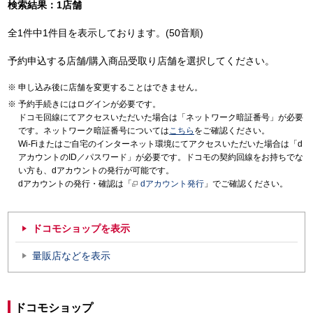
検索結果：1店舗
全1件中1件目を表示しております。(50音順)
予約申込する店舗/購入商品受取り店舗を選択してください。
申し込み後に店舗を変更することはできません。
予約手続きにはログインが必要です。
ドコモ回線にてアクセスいただいた場合は「ネットワーク暗証番号」が必要
です。ネットワーク暗証番号については
こちら
をご確認ください。
Wi-Fiまたはご自宅のインターネット環境にてアクセスいただいた場合は「d
アカウントのID／パスワード」が必要です。ドコモの契約回線をお持ちでな
い方も、dアカウントの発行が可能です。
dアカウントの発行・確認は「
dアカウント発行
」でご確認ください。
ドコモショップを表示
量販店などを表示
ドコモショップ