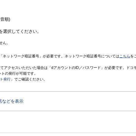
音順)
を選択してください。
せん。
「ネットワーク暗証番号」が必要です。ネットワーク暗証番号については
こちら
を
境にてアクセスいただいた場合は「dアカウントのID／パスワード」が必要です。ドコ
ントの発行が可能です。
ント発行
」でご確認ください。
店などを表示