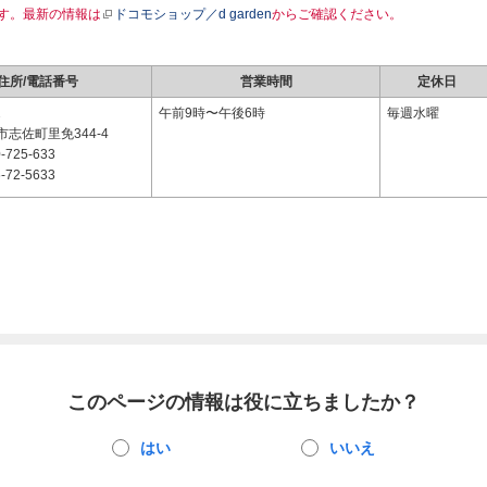
す。最新の情報は
ドコモショップ／d garden
からご確認ください。
住所/電話番号
営業時間
定休日
2
午前9時〜午後6時
毎週水曜
志佐町里免344-4
-725-633
-72-5633
このページの情報は役に立ちましたか？
はい
いいえ