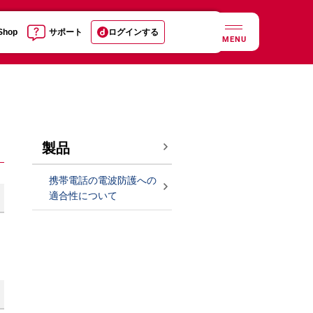
 Shop
サポート
ログインする
MENU
製品
携帯電話の電波防護への
適合性について