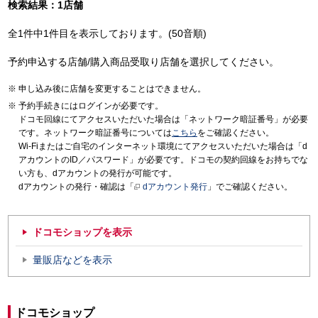
検索結果：1店舗
全1件中1件目を表示しております。(50音順)
予約申込する店舗/購入商品受取り店舗を選択してください。
申し込み後に店舗を変更することはできません。
予約手続きにはログインが必要です。
ドコモ回線にてアクセスいただいた場合は「ネットワーク暗証番号」が必要
です。ネットワーク暗証番号については
こちら
をご確認ください。
Wi-Fiまたはご自宅のインターネット環境にてアクセスいただいた場合は「d
アカウントのID／パスワード」が必要です。ドコモの契約回線をお持ちでな
い方も、dアカウントの発行が可能です。
dアカウントの発行・確認は「
dアカウント発行
」でご確認ください。
ドコモショップを表示
量販店などを表示
ドコモショップ