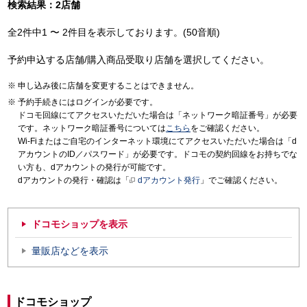
検索結果：2店舗
全2件中1 〜 2件目を表示しております。(50音順)
予約申込する店舗/購入商品受取り店舗を選択してください。
申し込み後に店舗を変更することはできません。
予約手続きにはログインが必要です。
ドコモ回線にてアクセスいただいた場合は「ネットワーク暗証番号」が必要
です。ネットワーク暗証番号については
こちら
をご確認ください。
Wi-Fiまたはご自宅のインターネット環境にてアクセスいただいた場合は「d
アカウントのID／パスワード」が必要です。ドコモの契約回線をお持ちでな
い方も、dアカウントの発行が可能です。
dアカウントの発行・確認は「
dアカウント発行
」でご確認ください。
ドコモショップを表示
量販店などを表示
ドコモショップ