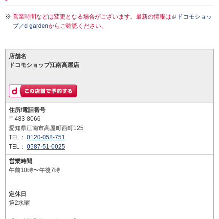
営業時間などは変更となる場合がございます。最新の情報は
ドコモショッ
プ／d garden
からご確認ください。
店舗名
ドコモショップ江南高屋店
住所/電話番号
〒483-8066
愛知県江南市高屋町西町125
TEL：
0120-058-751
TEL：
0587-51-0025
営業時間
午前10時〜午後7時
定休日
第2水曜