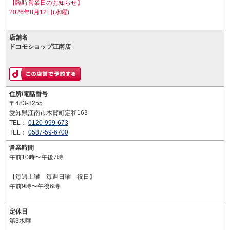
【臨時営業日のお知らせ】
2026年8月12日(水曜)
店舗名
ドコモショップ江南店
住所/電話番号
〒483-8255
愛知県江南市木賀町定和163
TEL：
0120-999-673
TEL：
0587-59-6700
営業時間
午前10時〜午後7時
【毎週土曜 毎週日曜 祝日】
午前9時〜午後6時
定休日
第3水曜