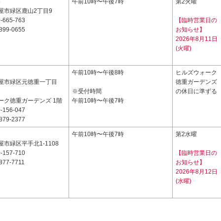
5
午前10時〜午後7時
第2火曜
屋市緑区鹿山2丁目9
-665-763
【臨時営業日の
899-0655
お知らせ】
2026年8月11日
(火曜)
2
午前10時〜午後8時
ヒルズウォーク
屋市緑区元徳重一丁目
徳重ガーデンズ
※受付時間
の休日に準ずる
ーク徳重ガーデンズ 1階
午前10時〜午後7時
-156-047
879-2377
8
午前10時〜午後7時
第2水曜
市緑区平手北1-1108
-157-710
【臨時営業日の
877-7711
お知らせ】
2026年8月12日
(水曜)