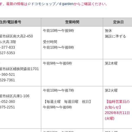
す。最新の情報は
ドコモショップ／d garden
からご確認ください。
住所/電話番号
営業時間
定休日
6
午前10時〜午後9時
無休
市緑区南大高2-450
施設に準ずる
ル大高 3階
受付時間
-377-833
午前10時〜午後8時
627-5353
0
午前9時〜午後6時
第2木曜
屋市緑区桶狭間森前1701
-360-521
629-7361
2
午前10時〜午後7時
第2火曜
市緑区兵庫1-106
-052-360
【毎週土曜 毎週日曜 祝日】
【臨時営業日の
875-2251
午前9時〜午後6時
お知らせ】
2026年8月11日
(火曜)