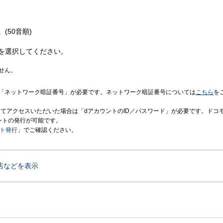
(50音順)
を選択してください。
せん。
「ネットワーク暗証番号」が必要です。ネットワーク暗証番号については
こちら
を
境にてアクセスいただいた場合は「dアカウントのID／パスワード」が必要です。ドコ
ントの発行が可能です。
ント発行
」でご確認ください。
店などを表示