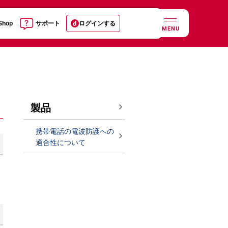
 Shop
サポート
ログインする
MENU
製品
携帯電話の電波防護への
適合性について