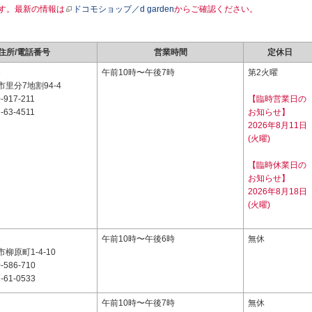
す。最新の情報は
ドコモショップ／d garden
からご確認ください。
住所/電話番号
営業時間
定休日
3
午前10時〜午後7時
第2火曜
里分7地割94-4
-917-211
【臨時営業日の
-63-4511
お知らせ】
2026年8月11日
(火曜)
【臨時休業日の
お知らせ】
2026年8月18日
(火曜)
3
午前10時〜午後6時
無休
柳原町1-4-10
-586-710
-61-0533
2
午前10時〜午後7時
無休