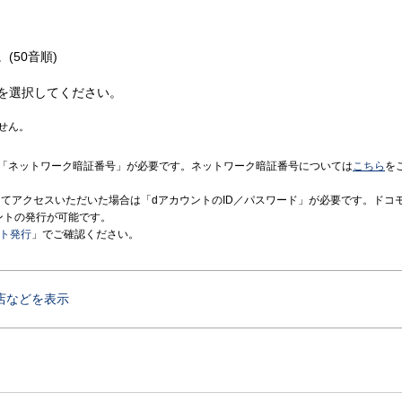
(50音順)
を選択してください。
せん。
「ネットワーク暗証番号」が必要です。ネットワーク暗証番号については
こちら
を
境にてアクセスいただいた場合は「dアカウントのID／パスワード」が必要です。ドコ
ントの発行が可能です。
ント発行
」でご確認ください。
店などを表示