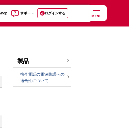
 Shop
サポート
ログインする
MENU
製品
携帯電話の電波防護への
適合性について