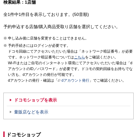
検索結果：1店舗
全1件中1件目を表示しております。(50音順)
予約申込する店舗/購入商品受取り店舗を選択してください。
申し込み後に店舗を変更することはできません。
予約手続きにはログインが必要です。
ドコモ回線にてアクセスいただいた場合は「ネットワーク暗証番号」が必要
です。ネットワーク暗証番号については
こちら
をご確認ください。
Wi-Fiまたはご自宅のインターネット環境にてアクセスいただいた場合は「d
アカウントのID／パスワード」が必要です。ドコモの契約回線をお持ちでな
い方も、dアカウントの発行が可能です。
dアカウントの発行・確認は「
dアカウント発行
」でご確認ください。
ドコモショップを表示
量販店などを表示
ドコモショップ