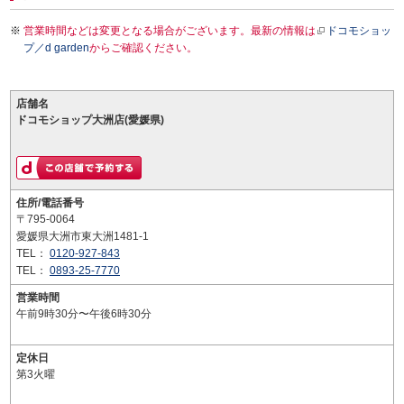
営業時間などは変更となる場合がございます。最新の情報は
ドコモショッ
プ／d garden
からご確認ください。
店舗名
ドコモショップ大洲店(愛媛県)
住所/電話番号
〒795-0064
愛媛県大洲市東大洲1481-1
TEL：
0120-927-843
TEL：
0893-25-7770
営業時間
午前9時30分〜午後6時30分
定休日
第3火曜