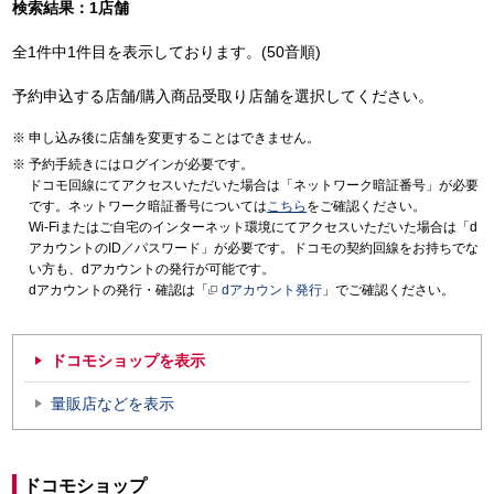
検索結果：1店舗
全1件中1件目を表示しております。(50音順)
予約申込する店舗/購入商品受取り店舗を選択してください。
申し込み後に店舗を変更することはできません。
予約手続きにはログインが必要です。
ドコモ回線にてアクセスいただいた場合は「ネットワーク暗証番号」が必要
です。ネットワーク暗証番号については
こちら
をご確認ください。
Wi-Fiまたはご自宅のインターネット環境にてアクセスいただいた場合は「d
アカウントのID／パスワード」が必要です。ドコモの契約回線をお持ちでな
い方も、dアカウントの発行が可能です。
dアカウントの発行・確認は「
dアカウント発行
」でご確認ください。
ドコモショップを表示
量販店などを表示
ドコモショップ