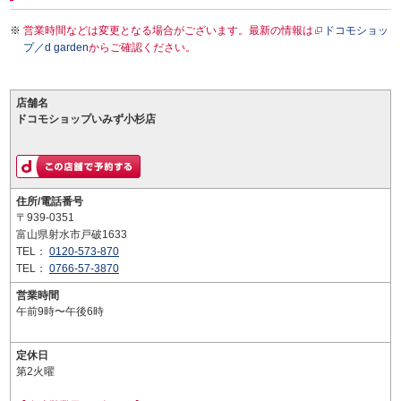
営業時間などは変更となる場合がございます。最新の情報は
ドコモショッ
プ／d garden
からご確認ください。
店舗名
ドコモショップいみず小杉店
住所/電話番号
〒939-0351
富山県射水市戸破1633
TEL：
0120-573-870
TEL：
0766-57-3870
営業時間
午前9時〜午後6時
定休日
第2火曜