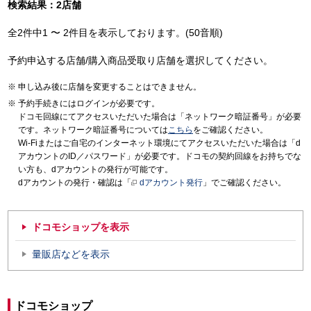
検索結果：2店舗
全2件中1 〜 2件目を表示しております。(50音順)
予約申込する店舗/購入商品受取り店舗を選択してください。
申し込み後に店舗を変更することはできません。
予約手続きにはログインが必要です。
ドコモ回線にてアクセスいただいた場合は「ネットワーク暗証番号」が必要
です。ネットワーク暗証番号については
こちら
をご確認ください。
Wi-Fiまたはご自宅のインターネット環境にてアクセスいただいた場合は「d
アカウントのID／パスワード」が必要です。ドコモの契約回線をお持ちでな
い方も、dアカウントの発行が可能です。
dアカウントの発行・確認は「
dアカウント発行
」でご確認ください。
ドコモショップを表示
量販店などを表示
ドコモショップ