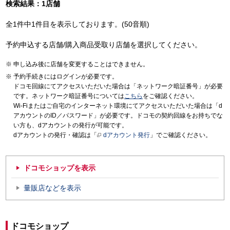
検索結果：1店舗
全1件中1件目を表示しております。(50音順)
予約申込する店舗/購入商品受取り店舗を選択してください。
申し込み後に店舗を変更することはできません。
予約手続きにはログインが必要です。
ドコモ回線にてアクセスいただいた場合は「ネットワーク暗証番号」が必要
です。ネットワーク暗証番号については
こちら
をご確認ください。
Wi-Fiまたはご自宅のインターネット環境にてアクセスいただいた場合は「d
アカウントのID／パスワード」が必要です。ドコモの契約回線をお持ちでな
い方も、dアカウントの発行が可能です。
dアカウントの発行・確認は「
dアカウント発行
」でご確認ください。
ドコモショップを表示
量販店などを表示
ドコモショップ