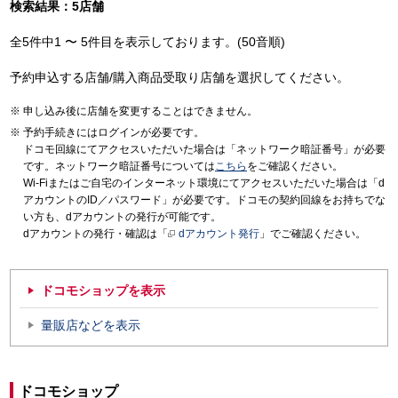
検索結果：5店舗
全5件中1 〜 5件目を表示しております。(50音順)
予約申込する店舗/購入商品受取り店舗を選択してください。
申し込み後に店舗を変更することはできません。
予約手続きにはログインが必要です。
ドコモ回線にてアクセスいただいた場合は「ネットワーク暗証番号」が必要
です。ネットワーク暗証番号については
こちら
をご確認ください。
Wi-Fiまたはご自宅のインターネット環境にてアクセスいただいた場合は「d
アカウントのID／パスワード」が必要です。ドコモの契約回線をお持ちでな
い方も、dアカウントの発行が可能です。
dアカウントの発行・確認は「
dアカウント発行
」でご確認ください。
ドコモショップを表示
量販店などを表示
ドコモショップ