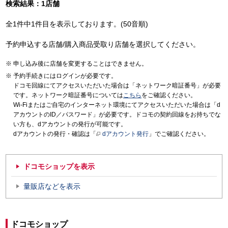
検索結果：1店舗
全1件中1件目を表示しております。(50音順)
予約申込する店舗/購入商品受取り店舗を選択してください。
申し込み後に店舗を変更することはできません。
予約手続きにはログインが必要です。
ドコモ回線にてアクセスいただいた場合は「ネットワーク暗証番号」が必要
です。ネットワーク暗証番号については
こちら
をご確認ください。
Wi-Fiまたはご自宅のインターネット環境にてアクセスいただいた場合は「d
アカウントのID／パスワード」が必要です。ドコモの契約回線をお持ちでな
い方も、dアカウントの発行が可能です。
dアカウントの発行・確認は「
dアカウント発行
」でご確認ください。
ドコモショップを表示
量販店などを表示
ドコモショップ