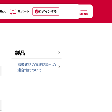
 Shop
サポート
ログインする
MENU
製品
携帯電話の電波防護への
適合性について