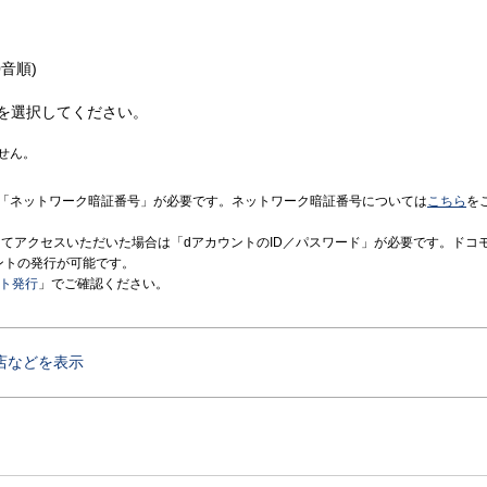
音順)
を選択してください。
せん。
「ネットワーク暗証番号」が必要です。ネットワーク暗証番号については
こちら
を
境にてアクセスいただいた場合は「dアカウントのID／パスワード」が必要です。ドコ
ントの発行が可能です。
ント発行
」でご確認ください。
店などを表示