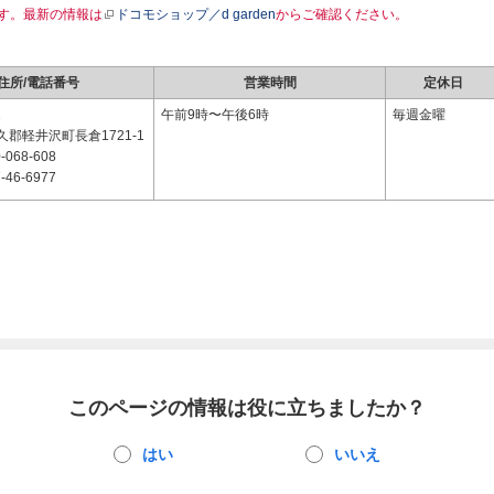
す。最新の情報は
ドコモショップ／d garden
からご確認ください。
住所/電話番号
営業時間
定休日
1
午前9時〜午後6時
毎週金曜
郡軽井沢町長倉1721-1
-068-608
-46-6977
このページの情報は役に立ちましたか？
はい
いいえ