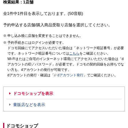
検索結果：1店舗
全1件中1件目を表示しております。(50音順)
予約申込する店舗/購入商品受取り店舗を選択してください。
申し込み後に店舗を変更することはできません。
予約手続きにはログインが必要です。
ドコモ回線にてアクセスいただいた場合は「ネットワーク暗証番号」が必要
です。ネットワーク暗証番号については
こちら
をご確認ください。
Wi-Fiまたはご自宅のインターネット環境にてアクセスいただいた場合は「d
アカウントのID／パスワード」が必要です。ドコモの契約回線をお持ちでな
い方も、dアカウントの発行が可能です。
dアカウントの発行・確認は「
dアカウント発行
」でご確認ください。
ドコモショップを表示
量販店などを表示
ドコモショップ