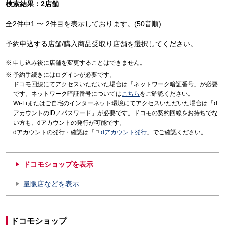
検索結果：2店舗
全2件中1 〜 2件目を表示しております。(50音順)
予約申込する店舗/購入商品受取り店舗を選択してください。
申し込み後に店舗を変更することはできません。
予約手続きにはログインが必要です。
ドコモ回線にてアクセスいただいた場合は「ネットワーク暗証番号」が必要
です。ネットワーク暗証番号については
こちら
をご確認ください。
Wi-Fiまたはご自宅のインターネット環境にてアクセスいただいた場合は「d
アカウントのID／パスワード」が必要です。ドコモの契約回線をお持ちでな
い方も、dアカウントの発行が可能です。
dアカウントの発行・確認は「
dアカウント発行
」でご確認ください。
ドコモショップを表示
量販店などを表示
ドコモショップ