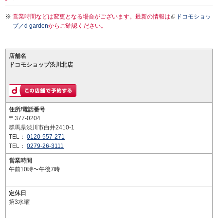
営業時間などは変更となる場合がございます。最新の情報は
ドコモショッ
プ／d garden
からご確認ください。
店舗名
ドコモショップ渋川北店
住所/電話番号
〒377-0204
群馬県渋川市白井2410-1
TEL：
0120-557-271
TEL：
0279-26-3111
営業時間
午前10時〜午後7時
定休日
第3水曜