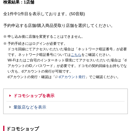
検索結果：1店舗
全1件中1件目を表示しております。(50音順)
予約申込する店舗/購入商品受取り店舗を選択してください。
申し込み後に店舗を変更することはできません。
予約手続きにはログインが必要です。
ドコモ回線にてアクセスいただいた場合は「ネットワーク暗証番号」が必要
です。ネットワーク暗証番号については
こちら
をご確認ください。
Wi-Fiまたはご自宅のインターネット環境にてアクセスいただいた場合は「d
アカウントのID／パスワード」が必要です。ドコモの契約回線をお持ちでな
い方も、dアカウントの発行が可能です。
dアカウントの発行・確認は「
dアカウント発行
」でご確認ください。
ドコモショップを表示
量販店などを表示
ドコモショップ