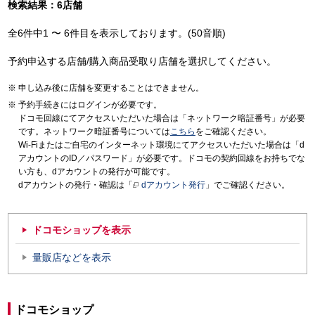
検索結果：6店舗
全6件中1 〜 6件目を表示しております。(50音順)
予約申込する店舗/購入商品受取り店舗を選択してください。
申し込み後に店舗を変更することはできません。
予約手続きにはログインが必要です。
ドコモ回線にてアクセスいただいた場合は「ネットワーク暗証番号」が必要
です。ネットワーク暗証番号については
こちら
をご確認ください。
Wi-Fiまたはご自宅のインターネット環境にてアクセスいただいた場合は「d
アカウントのID／パスワード」が必要です。ドコモの契約回線をお持ちでな
い方も、dアカウントの発行が可能です。
dアカウントの発行・確認は「
dアカウント発行
」でご確認ください。
ドコモショップを表示
量販店などを表示
ドコモショップ