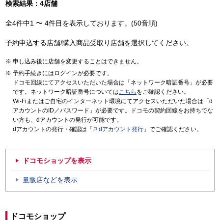
検索結果：4店舗
全4件中1 〜 4件目を表示しております。(50音順)
予約申込する店舗/購入商品受取り店舗を選択してください。
申し込み後に店舗を変更することはできません。
予約手続きにはログインが必要です。
ドコモ回線にてアクセスいただいた場合は「ネットワーク暗証番号」が必要
です。ネットワーク暗証番号については
こちら
をご確認ください。
Wi-Fiまたはご自宅のインターネット環境にてアクセスいただいた場合は「d
アカウントのID／パスワード」が必要です。ドコモの契約回線をお持ちでな
い方も、dアカウントの発行が可能です。
dアカウントの発行・確認は「
dアカウント発行
」でご確認ください。
ドコモショップを表示
量販店などを表示
ドコモショップ