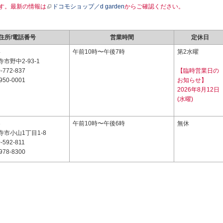
す。最新の情報は
ドコモショップ／d garden
からご確認ください。
住所/電話番号
営業時間
定休日
4
午前10時〜午後7時
第2水曜
市野中2-93-1
-772-837
【臨時営業日の
950-0001
お知らせ】
2026年8月12日
(水曜)
3
午前10時〜午後6時
無休
市小山1丁目1-8
-592-811
978-8300