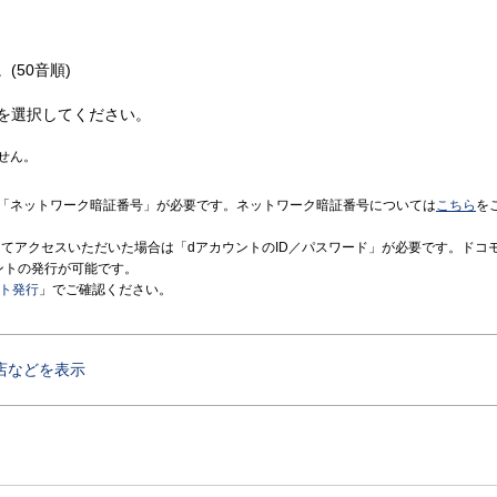
(50音順)
を選択してください。
せん。
「ネットワーク暗証番号」が必要です。ネットワーク暗証番号については
こちら
を
境にてアクセスいただいた場合は「dアカウントのID／パスワード」が必要です。ドコ
ントの発行が可能です。
ント発行
」でご確認ください。
店などを表示