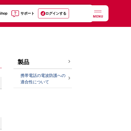
 Shop
サポート
ログインする
MENU
製品
携帯電話の電波防護への
適合性について