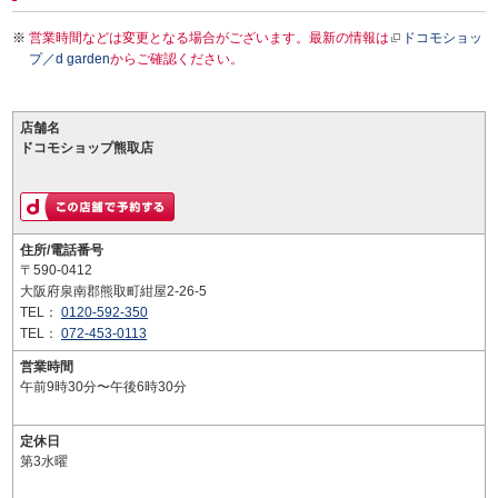
営業時間などは変更となる場合がございます。最新の情報は
ドコモショッ
プ／d garden
からご確認ください。
店舗名
ドコモショップ熊取店
住所/電話番号
〒590-0412
大阪府泉南郡熊取町紺屋2-26-5
TEL：
0120-592-350
TEL：
072-453-0113
営業時間
午前9時30分〜午後6時30分
定休日
第3水曜