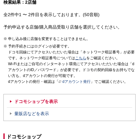
検索結果：2店舗
全2件中1 〜 2件目を表示しております。(50音順)
予約申込する店舗/購入商品受取り店舗を選択してください。
申し込み後に店舗を変更することはできません。
予約手続きにはログインが必要です。
ドコモ回線にてアクセスいただいた場合は「ネットワーク暗証番号」が必要
です。ネットワーク暗証番号については
こちら
をご確認ください。
Wi-Fiまたはご自宅のインターネット環境にてアクセスいただいた場合は「d
アカウントのID／パスワード」が必要です。ドコモの契約回線をお持ちでな
い方も、dアカウントの発行が可能です。
dアカウントの発行・確認は「
dアカウント発行
」でご確認ください。
ドコモショップを表示
量販店などを表示
ドコモショップ