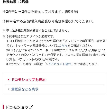
検索結果：2店舗
全2件中1 〜 2件目を表示しております。(50音順)
予約申込する店舗/購入商品受取り店舗を選択してください。
申し込み後に店舗を変更することはできません。
予約手続きにはログインが必要です。
ドコモ回線にてアクセスいただいた場合は「ネットワーク暗証番号」が必要
です。ネットワーク暗証番号については
こちら
をご確認ください。
Wi-Fiまたはご自宅のインターネット環境にてアクセスいただいた場合は「d
アカウントのID／パスワード」が必要です。ドコモの契約回線をお持ちでな
い方も、dアカウントの発行が可能です。
dアカウントの発行・確認は「
dアカウント発行
」でご確認ください。
ドコモショップを表示
量販店などを表示
ドコモショップ