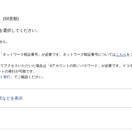
(50音順)
を選択してください。
せん。
「ネットワーク暗証番号」が必要です。ネットワーク暗証番号については
こちら
を
境にてアクセスいただいた場合は「dアカウントのID／パスワード」が必要です。ドコ
ントの発行が可能です。
ント発行
」でご確認ください。
店などを表示