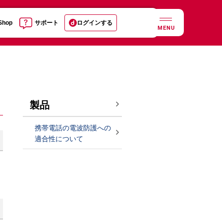
 Shop
サポート
ログインする
MENU
製品
携帯電話の電波防護への
適合性について