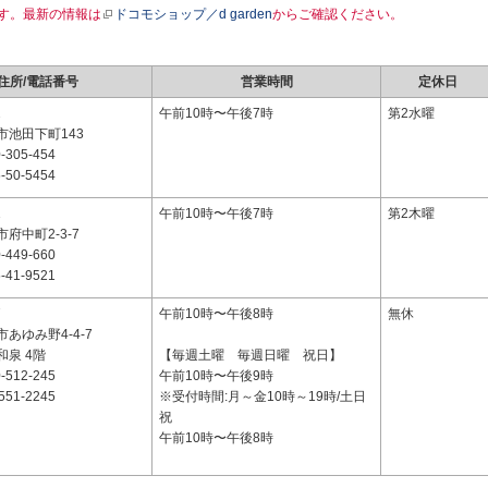
す。最新の情報は
ドコモショップ／d garden
からご確認ください。
住所/電話番号
営業時間
定休日
2
午前10時〜午後7時
第2水曜
市池田下町143
-305-454
-50-5454
1
午前10時〜午後7時
第2木曜
府中町2-3-7
-449-660
-41-9521
7
午前10時〜午後8時
無休
あゆみ野4-4-7
泉 4階
【毎週土曜 毎週日曜 祝日】
-512-245
午前10時〜午後9時
551-2245
※受付時間:月～金10時～19時/土日
祝
午前10時〜午後8時