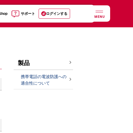
 Shop
サポート
ログインする
MENU
製品
携帯電話の電波防護への
適合性について