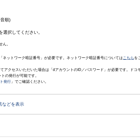
音順)
を選択してください。
せん。
「ネットワーク暗証番号」が必要です。ネットワーク暗証番号については
こちら
を
境にてアクセスいただいた場合は「dアカウントのID／パスワード」が必要です。ドコ
ントの発行が可能です。
ント発行
」でご確認ください。
店などを表示