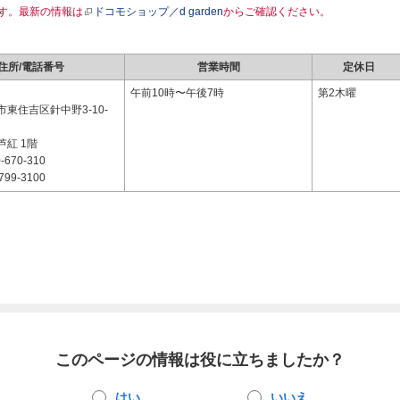
す。最新の情報は
ドコモショップ／d garden
からご確認ください。
住所/電話番号
営業時間
定休日
1
午前10時〜午後7時
第2木曜
東住吉区針中野3-10-
紅 1階
-670-310
799-3100
このページの情報は役に立ちましたか？
はい
いいえ