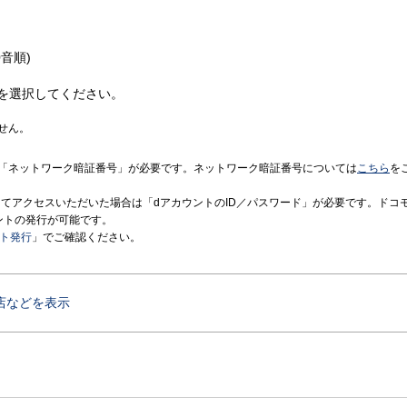
音順)
を選択してください。
せん。
「ネットワーク暗証番号」が必要です。ネットワーク暗証番号については
こちら
を
境にてアクセスいただいた場合は「dアカウントのID／パスワード」が必要です。ドコ
ントの発行が可能です。
ント発行
」でご確認ください。
店などを表示