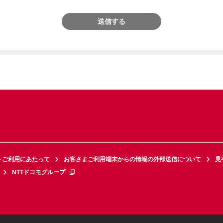
送信する
トご利用にあたって
お客さまご利用端末からの情報の外部送信について
見
NTTドコモグループ