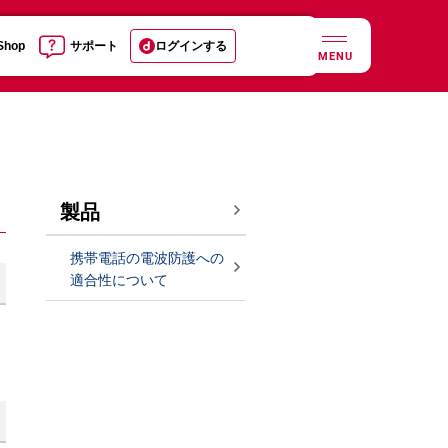
 Shop
サポート
ログインする
MENU
製品
携帯電話の電波防護への
適合性について