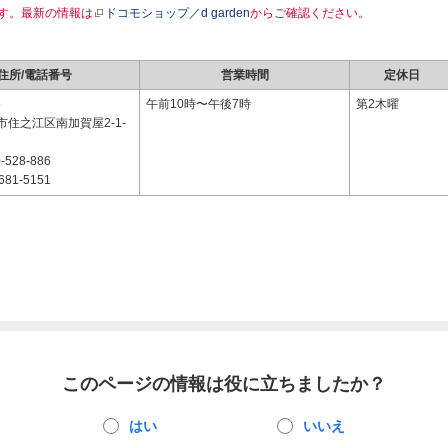
す。最新の情報は
ドコモショップ／d garden
からご確認ください。
住所/電話番号
営業時間
定休日
5
午前10時〜午後7時
第2木曜
住之江区南加賀屋2-1-
-528-886
681-5151
このページの情報は役に立ちましたか？
はい
いいえ