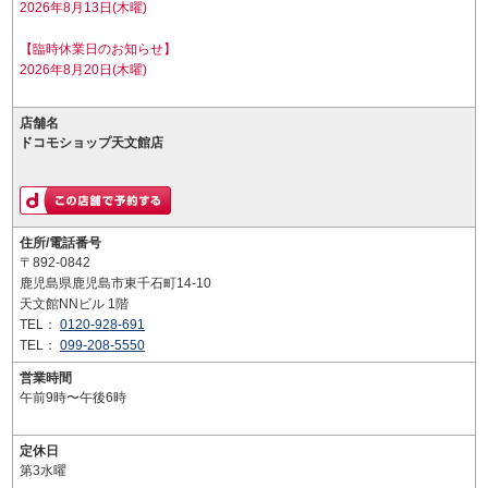
2026年8月13日(木曜)
【臨時休業日のお知らせ】
2026年8月20日(木曜)
店舗名
ドコモショップ天文館店
住所/電話番号
〒892-0842
鹿児島県鹿児島市東千石町14-10
天文館NNビル 1階
TEL：
0120-928-691
TEL：
099-208-5550
営業時間
午前9時〜午後6時
定休日
第3水曜