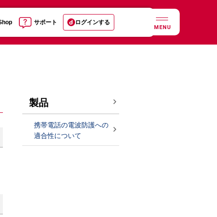
 Shop
サポート
ログインする
MENU
製品
携帯電話の電波防護への
適合性について