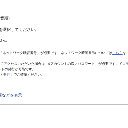
音順)
を選択してください。
せん。
「ネットワーク暗証番号」が必要です。ネットワーク暗証番号については
こちら
を
境にてアクセスいただいた場合は「dアカウントのID／パスワード」が必要です。ドコ
ントの発行が可能です。
ント発行
」でご確認ください。
店などを表示