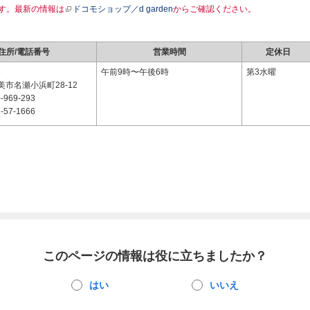
す。最新の情報は
ドコモショップ／d garden
からご確認ください。
住所/電話番号
営業時間
定休日
6
午前9時〜午後6時
第3水曜
市名瀬小浜町28-12
-969-293
-57-1666
このページの情報は役に立ちましたか？
はい
いいえ