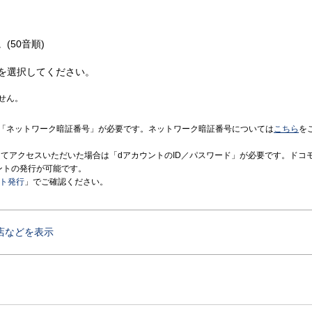
(50音順)
を選択してください。
せん。
「ネットワーク暗証番号」が必要です。ネットワーク暗証番号については
こちら
を
境にてアクセスいただいた場合は「dアカウントのID／パスワード」が必要です。ドコ
ントの発行が可能です。
ント発行
」でご確認ください。
店などを表示