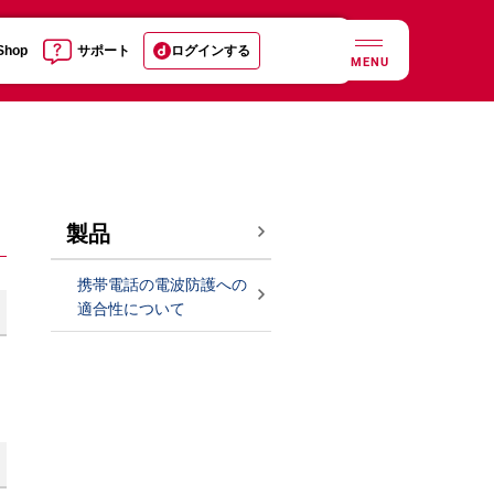
 Shop
サポート
ログインする
MENU
製品
携帯電話の電波防護への
適合性について