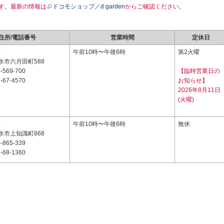
す。最新の情報は
ドコモショップ／d garden
からご確認ください。
住所/電話番号
営業時間
定休日
6
午前10時〜午後6時
第2火曜
水市六月田町588
-569-700
【臨時営業日の
-67-4570
お知らせ】
2026年8月11日
(火曜)
2
午前10時〜午後6時
無休
水市上知識町868
-865-339
-68-1360