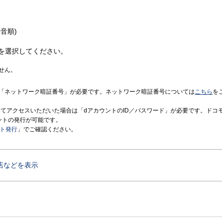
音順)
を選択してください。
せん。
「ネットワーク暗証番号」が必要です。ネットワーク暗証番号については
こちら
を
境にてアクセスいただいた場合は「dアカウントのID／パスワード」が必要です。ドコ
ントの発行が可能です。
ント発行
」でご確認ください。
店などを表示