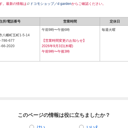
す。最新の情報は
ドコモショップ／d garden
からご確認ください。
住所/電話番号
営業時間
定休日
4
午前9時〜午後6時
毎週火曜
八幡町五町1-5-14
-786-677
【営業時間変更のお知らせ】
-66-2020
2026年9月3日(木曜)
午前9時〜午後3時
このページの情報は役に立ちましたか？
はい
いいえ