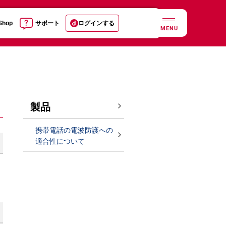
 Shop
サポート
ログインする
MENU
製品
携帯電話の電波防護への
適合性について