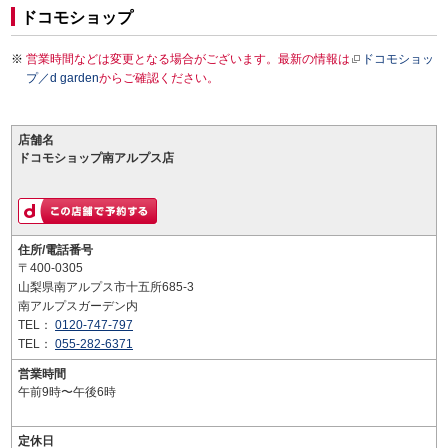
ドコモショップ
営業時間などは変更となる場合がございます。最新の情報は
ドコモショッ
プ／d garden
からご確認ください。
店舗名
ドコモショップ南アルプス店
住所/電話番号
〒400-0305
山梨県南アルプス市十五所685-3
南アルプスガーデン内
TEL：
0120-747-797
TEL：
055-282-6371
営業時間
午前9時〜午後6時
定休日