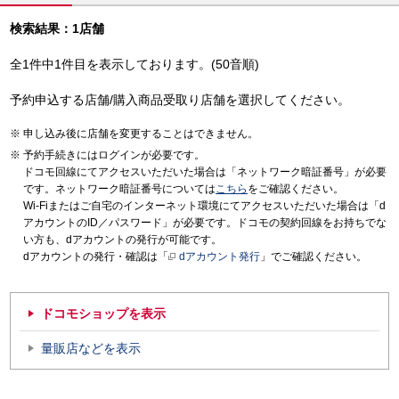
検索結果：1店舗
全1件中1件目を表示しております。(50音順)
予約申込する店舗/購入商品受取り店舗を選択してください。
申し込み後に店舗を変更することはできません。
予約手続きにはログインが必要です。
ドコモ回線にてアクセスいただいた場合は「ネットワーク暗証番号」が必要
です。ネットワーク暗証番号については
こちら
をご確認ください。
Wi-Fiまたはご自宅のインターネット環境にてアクセスいただいた場合は「d
アカウントのID／パスワード」が必要です。ドコモの契約回線をお持ちでな
い方も、dアカウントの発行が可能です。
dアカウントの発行・確認は「
dアカウント発行
」でご確認ください。
ドコモショップを表示
量販店などを表示