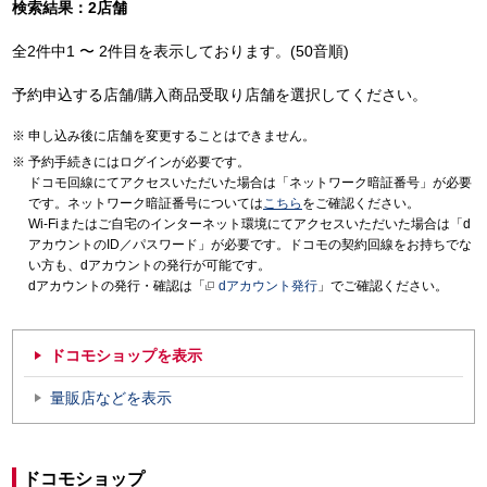
検索結果：2店舗
全2件中1 〜 2件目を表示しております。(50音順)
予約申込する店舗/購入商品受取り店舗を選択してください。
申し込み後に店舗を変更することはできません。
予約手続きにはログインが必要です。
ドコモ回線にてアクセスいただいた場合は「ネットワーク暗証番号」が必要
です。ネットワーク暗証番号については
こちら
をご確認ください。
Wi-Fiまたはご自宅のインターネット環境にてアクセスいただいた場合は「d
アカウントのID／パスワード」が必要です。ドコモの契約回線をお持ちでな
い方も、dアカウントの発行が可能です。
dアカウントの発行・確認は「
dアカウント発行
」でご確認ください。
ドコモショップを表示
量販店などを表示
ドコモショップ