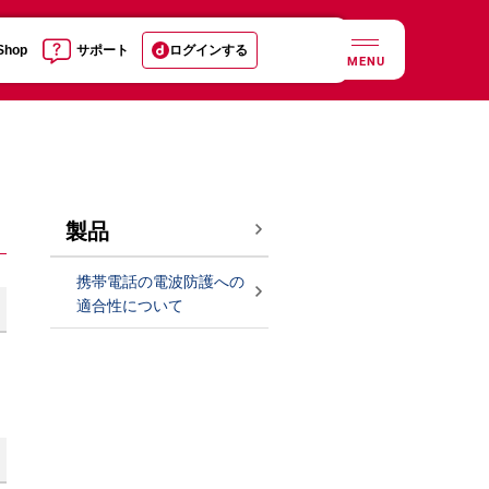
 Shop
サポート
ログインする
MENU
製品
携帯電話の電波防護への
適合性について