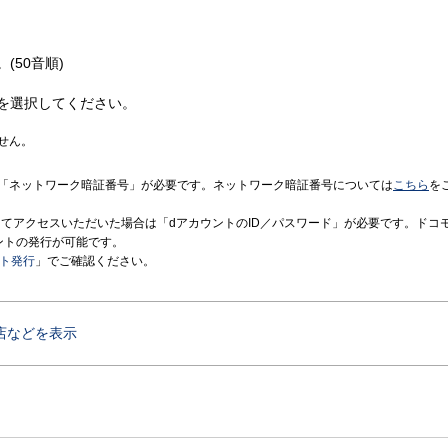
(50音順)
を選択してください。
せん。
「ネットワーク暗証番号」が必要です。ネットワーク暗証番号については
こちら
を
境にてアクセスいただいた場合は「dアカウントのID／パスワード」が必要です。ドコ
ントの発行が可能です。
ント発行
」でご確認ください。
店などを表示