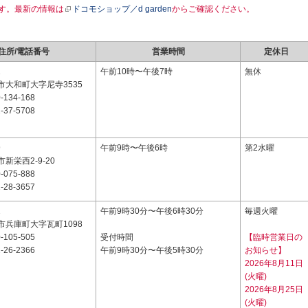
す。最新の情報は
ドコモショップ／d garden
からご確認ください。
住所/電話番号
営業時間
定休日
1
午前10時〜午後7時
無休
市大和町大字尼寺3535
-134-168
-37-5708
9
午前9時〜午後6時
第2水曜
新栄西2-9-20
-075-888
-28-3657
2
午前9時30分〜午後6時30分
毎週火曜
市兵庫町大字瓦町1098
-105-505
受付時間
【臨時営業日の
-26-2366
午前9時30分〜午後5時30分
お知らせ】
2026年8月11日
(火曜)
2026年8月25日
(火曜)