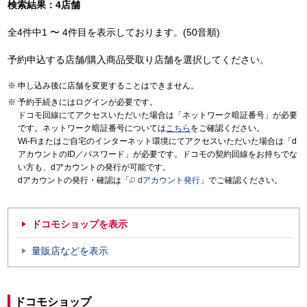
検索結果：4店舗
全4件中1 〜 4件目を表示しております。(50音順)
予約申込する店舗/購入商品受取り店舗を選択してください。
申し込み後に店舗を変更することはできません。
予約手続きにはログインが必要です。
ドコモ回線にてアクセスいただいた場合は「ネットワーク暗証番号」が必要
です。ネットワーク暗証番号については
こちら
をご確認ください。
Wi-Fiまたはご自宅のインターネット環境にてアクセスいただいた場合は「d
アカウントのID／パスワード」が必要です。ドコモの契約回線をお持ちでな
い方も、dアカウントの発行が可能です。
dアカウントの発行・確認は「
dアカウント発行
」でご確認ください。
ドコモショップを表示
量販店などを表示
ドコモショップ