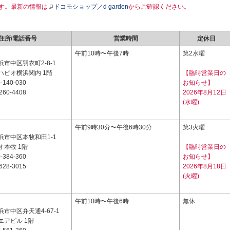
す。最新の情報は
ドコモショップ／d garden
からご確認ください。
住所/電話番号
営業時間
定休日
7
午前10時〜午後7時
第2水曜
市中区羽衣町2-8-1
ハビオ横浜関内 1階
【臨時営業日の
-140-030
お知らせ】
260-4408
2026年8月12日
(水曜)
7
午前9時30分〜午後6時30分
第3火曜
浜市中区本牧和田1-1
オ本牧 1階
【臨時営業日の
-384-360
お知らせ】
628-3015
2026年8月18日
(火曜)
7
午前10時〜午後6時
無休
市中区弁天通4-67-1
エアビル 1階