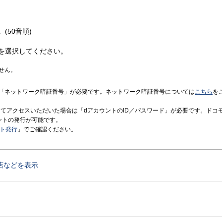
(50音順)
を選択してください。
せん。
「ネットワーク暗証番号」が必要です。ネットワーク暗証番号については
こちら
を
境にてアクセスいただいた場合は「dアカウントのID／パスワード」が必要です。ドコ
ントの発行が可能です。
ント発行
」でご確認ください。
店などを表示