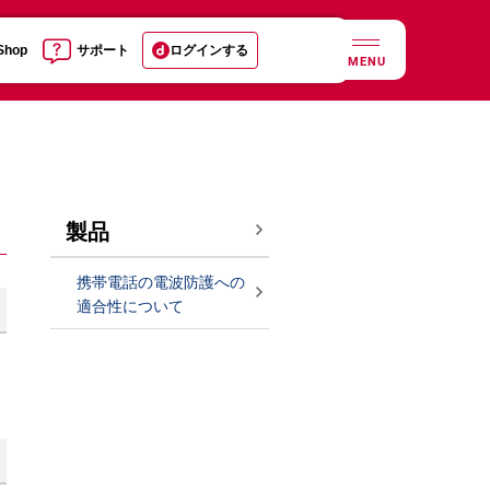
 Shop
サポート
ログインする
MENU
製品
携帯電話の電波防護への
適合性について