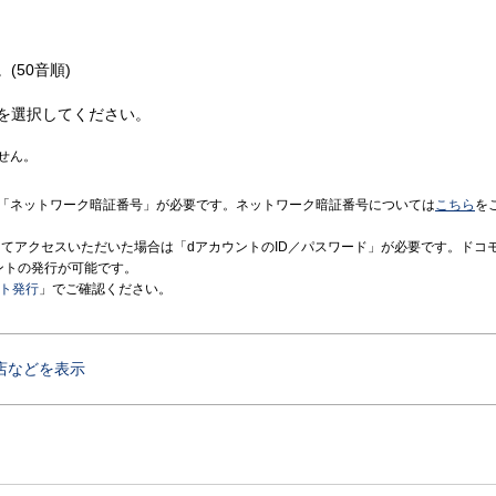
(50音順)
を選択してください。
せん。
「ネットワーク暗証番号」が必要です。ネットワーク暗証番号については
こちら
を
境にてアクセスいただいた場合は「dアカウントのID／パスワード」が必要です。ドコ
ントの発行が可能です。
ント発行
」でご確認ください。
店などを表示