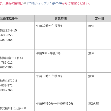
す。最新の情報は
ドコモショップ／d garden
からご確認ください。
住所/電話番号
営業時間
定休日
6
午前10時〜午後7時
無休
並木3-2-15
-638-355
935-3355
9
午前9時〜午後6時
無休
市御前南一丁目44
-786-012
962-4300
4
午前10時〜午後7時
無休
虎丸町10-8
-033-371
939-7766
1
午前9時30分〜午後6時30分
第2火曜
安積町日出山2-50