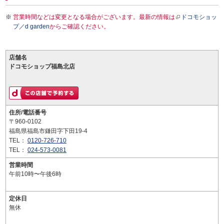
営業時間などは変更となる場合がございます。最新の情報は
ドコモショッ
プ／d garden
からご確認ください。
店舗名
ドコモショップ福島北店
住所/電話番号
〒960-0102
福島県福島市鎌田字下田19-4
TEL：
0120-726-710
TEL：
024-573-0081
営業時間
午前10時〜午後6時
定休日
無休