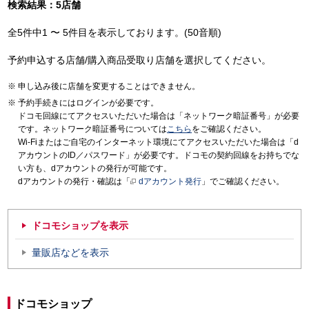
検索結果：5店舗
全5件中1 〜 5件目を表示しております。(50音順)
予約申込する店舗/購入商品受取り店舗を選択してください。
申し込み後に店舗を変更することはできません。
予約手続きにはログインが必要です。
ドコモ回線にてアクセスいただいた場合は「ネットワーク暗証番号」が必要
です。ネットワーク暗証番号については
こちら
をご確認ください。
Wi-Fiまたはご自宅のインターネット環境にてアクセスいただいた場合は「d
アカウントのID／パスワード」が必要です。ドコモの契約回線をお持ちでな
い方も、dアカウントの発行が可能です。
dアカウントの発行・確認は「
dアカウント発行
」でご確認ください。
ドコモショップを表示
量販店などを表示
ドコモショップ