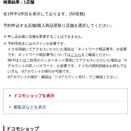
検索結果：1店舗
全1件中1件目を表示しております。(50音順)
予約申込する店舗/購入商品受取り店舗を選択してください。
申し込み後に店舗を変更することはできません。
予約手続きにはログインが必要です。
ドコモ回線にてアクセスいただいた場合は「ネットワーク暗証番号」が必要
です。ネットワーク暗証番号については
こちら
をご確認ください。
Wi-Fiまたはご自宅のインターネット環境にてアクセスいただいた場合は「d
アカウントのID／パスワード」が必要です。ドコモの契約回線をお持ちでな
い方も、dアカウントの発行が可能です。
dアカウントの発行・確認は「
dアカウント発行
」でご確認ください。
ドコモショップを表示
量販店などを表示
ドコモショップ