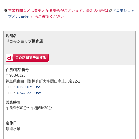
営業時間などは変更となる場合がございます。最新の情報は
ドコモショッ
プ／d garden
からご確認ください。
店舗名
ドコモショップ棚倉店
住所/電話番号
〒963-6123
福島県東白川郡棚倉町大字関口字上志宝22-1
TEL：
0120-079-955
TEL：
0247-33-9955
営業時間
午前9時30分〜午後6時30分
定休日
毎週水曜