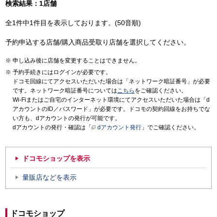
検索結果：1店舗
全1件中1件目を表示しております。(50音順)
予約申込する店舗/購入商品受取り店舗を選択してください。
申し込み後に店舗を変更することはできません。
予約手続きにはログインが必要です。
ドコモ回線にてアクセスいただいた場合は「ネットワーク暗証番号」が必要
です。ネットワーク暗証番号については
こちら
をご確認ください。
Wi-Fiまたはご自宅のインターネット環境にてアクセスいただいた場合は「d
アカウントのID／パスワード」が必要です。ドコモの契約回線をお持ちでな
い方も、dアカウントの発行が可能です。
dアカウントの発行・確認は「
dアカウント発行
」でご確認ください。
ドコモショップを表示
量販店などを表示
ドコモショップ