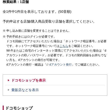
検索結果：1店舗
全1件中1件目を表示しております。(50音順)
予約申込する店舗/購入商品受取り店舗を選択してください。
申し込み後に店舗を変更することはできません。
予約手続きにはログインが必要です。
ドコモ回線にてアクセスいただいた場合は「ネットワーク暗証番号」が必要
です。ネットワーク暗証番号については
こちら
をご確認ください。
Wi-Fiまたはご自宅のインターネット環境にてアクセスいただいた場合は「d
アカウントのID／パスワード」が必要です。ドコモの契約回線をお持ちでな
い方も、dアカウントの発行が可能です。
dアカウントの発行・確認は「
dアカウント発行
」でご確認ください。
ドコモショップを表示
量販店などを表示
ドコモショップ