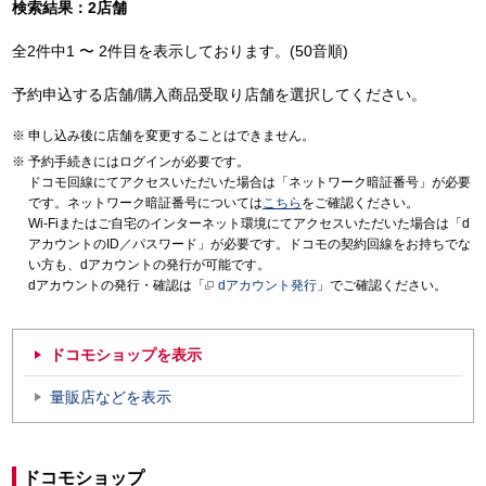
検索結果：2店舗
全2件中1 〜 2件目を表示しております。(50音順)
予約申込する店舗/購入商品受取り店舗を選択してください。
申し込み後に店舗を変更することはできません。
予約手続きにはログインが必要です。
ドコモ回線にてアクセスいただいた場合は「ネットワーク暗証番号」が必要
です。ネットワーク暗証番号については
こちら
をご確認ください。
Wi-Fiまたはご自宅のインターネット環境にてアクセスいただいた場合は「d
アカウントのID／パスワード」が必要です。ドコモの契約回線をお持ちでな
い方も、dアカウントの発行が可能です。
dアカウントの発行・確認は「
dアカウント発行
」でご確認ください。
ドコモショップを表示
量販店などを表示
ドコモショップ